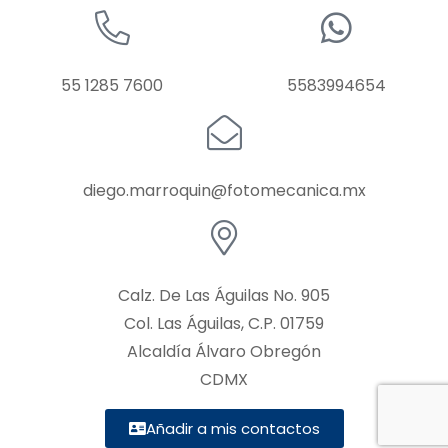
55 1285 7600
5583994654
diego.marroquin@fotomecanica.mx
Calz. De Las Águilas No. 905
Col. Las Águilas, C.P. 01759
Alcaldía Álvaro Obregón
CDMX
Añadir a mis contactos